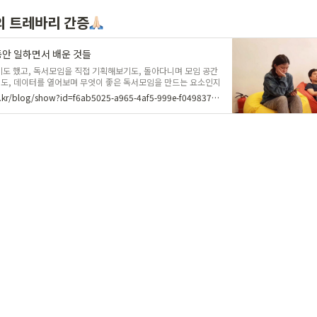
의 트레바리 간증
동안 일하면서 배운 것들
기도 했고, 독서모임을 직접 기획해보기도, 돌아다니며 모임 공간
도, 데이터를 열어보며 무엇이 좋은 독서모임을 만드는 요소인지
2B 독서모임을 운영하러 창원으로 출장을 간 적도 있고, 미처 열
https://trevari.co.kr/blog/show?id=f6ab5025-a965-4af5-999e-f049837a83b6
포함해 거의 모든 일이 생전 처음 해보는 일이었고, 익숙해질라치
는 것도 다반사였습니다. 음헤헤.