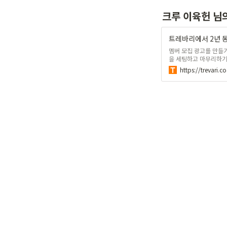
크루 이육헌 님
트레바리에서 2년 
멤버 모집 광고를 만들
을 세팅하고 마무리하기
뜯어보기도 했습니다. B
거하지 못한 일들까지 
면 새로운 일을 맡게 되